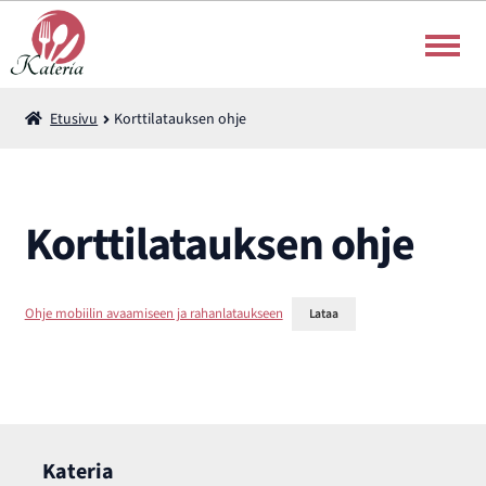
Siirry
Siirry
navigointiin
sisältöön
Välipalaliput
Etusivu
Korttilatauksen ohje
Rahanlataus
Korttilatauksen ohje
Korttilatauksen ohje
Suomi
Ohje mobiilin avaamiseen ja rahanlataukseen
Lataa
Kateria