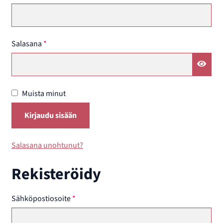
Vaaditaan
Salasana
*
Muista minut
Kirjaudu sisään
Salasana unohtunut?
Rekisteröidy
Vaaditaan
Sähköpostiosoite
*