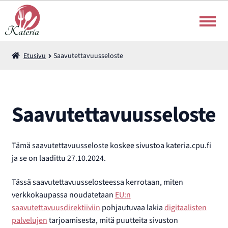
Siirry
Siirry
navigointiin
sisältöön
Välipalaliput
Etusivu
Saavutettavuusseloste
Rahanlataus
Saavutettavuusseloste
Korttilatauksen ohje
Suomi
Laaj
Tämä saavutettavuusseloste koskee sivustoa kateria.cpu.fi
ale
ja se on laadittu 27.10.2024.
taso
vali
Tässä saavutettavuusselosteessa kerrotaan, miten
verkkokaupassa noudatetaan
EU:n
saavutettavuusdirektiiviin
pohjautuvaa lakia
digitaalisten
palvelujen
tarjoamisesta, mitä puutteita sivuston